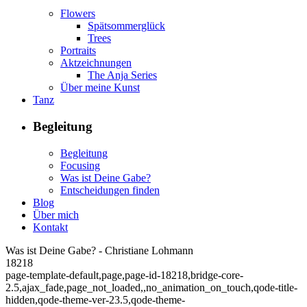
Flowers
Spätsommerglück
Trees
Portraits
Aktzeichnungen
The Anja Series
Über meine Kunst
Tanz
Begleitung
Begleitung
Focusing
Was ist Deine Gabe?
Entscheidungen finden
Blog
Über mich
Kontakt
Was ist Deine Gabe? - Christiane Lohmann
18218
page-template-default,page,page-id-18218,bridge-core-
2.5,ajax_fade,page_not_loaded,,no_animation_on_touch,qode-title-
hidden,qode-theme-ver-23.5,qode-theme-