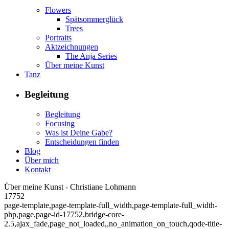
Flowers
Spätsommerglück
Trees
Portraits
Aktzeichnungen
The Anja Series
Über meine Kunst
Tanz
Begleitung
Begleitung
Focusing
Was ist Deine Gabe?
Entscheidungen finden
Blog
Über mich
Kontakt
Über meine Kunst - Christiane Lohmann
17752
page-template,page-template-full_width,page-template-full_width-
php,page,page-id-17752,bridge-core-
2.5,ajax_fade,page_not_loaded,,no_animation_on_touch,qode-title-