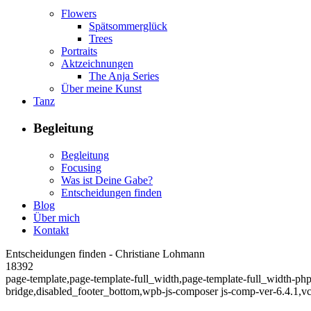
Flowers
Spätsommerglück
Trees
Portraits
Aktzeichnungen
The Anja Series
Über meine Kunst
Tanz
Begleitung
Begleitung
Focusing
Was ist Deine Gabe?
Entscheidungen finden
Blog
Über mich
Kontakt
Entscheidungen finden - Christiane Lohmann
18392
page-template,page-template-full_width,page-template-full_width-ph
bridge,disabled_footer_bottom,wpb-js-composer js-comp-ver-6.4.1,v