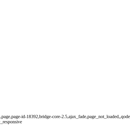
p,page,page-id-18392,bridge-core-2.5,ajax_fade,page_not_loaded,,qode
c_responsive